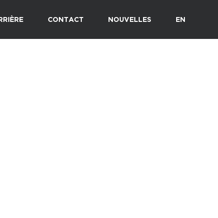
RRIÈRE
CONTACT
NOUVELLES
EN
mbly
Port de Montréal