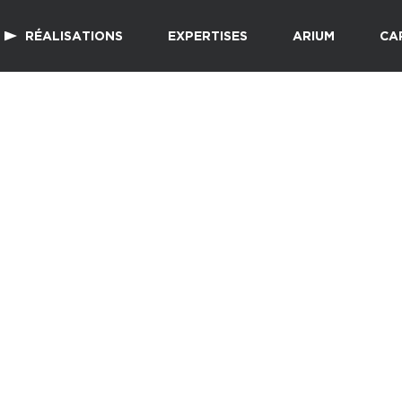
RÉALISATIONS
EXPERTISES
ARIUM
CA
e
e culturel de Cha
Vieux-
capitale